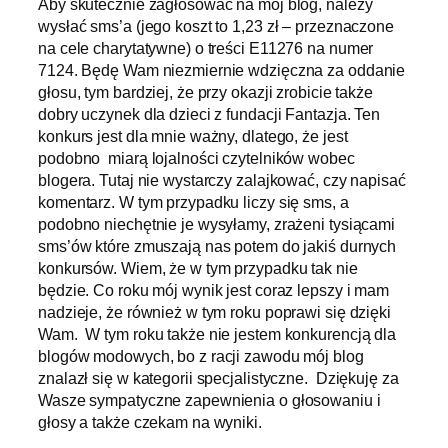
Aby skutecznie zagłosować na mój blog, należy
wysłać sms’a (jego koszt to 1,23 zł – przeznaczone
na cele charytatywne) o treści E11276 na numer
7124. Będę Wam niezmiernie wdzięczna za oddanie
głosu, tym bardziej, że przy okazji zrobicie także
dobry uczynek dla dzieci z fundacji Fantazja. Ten
konkurs jest dla mnie ważny, dlatego, że jest
podobno miarą lojalności czytelników wobec
blogera. Tutaj nie wystarczy zalajkować, czy napisać
komentarz. W tym przypadku liczy się sms, a
podobno niechętnie je wysyłamy, zrażeni tysiącami
sms’ów które zmuszają nas potem do jakiś durnych
konkursów. Wiem, że w tym przypadku tak nie
będzie. Co roku mój wynik jest coraz lepszy i mam
nadzieje, że również w tym roku poprawi się dzięki
Wam. W tym roku także nie jestem konkurencją dla
blogów modowych, bo z racji zawodu mój blog
znalazł się w kategorii specjalistyczne. Dziękuję za
Wasze sympatyczne zapewnienia o głosowaniu i
głosy a także czekam na wyniki.