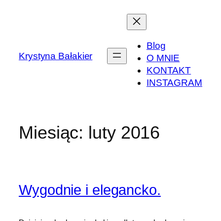
Przejdź
do
treści
Blog
Krystyna Bałakier
O MNIE
KONTAKT
INSTAGRAM
Miesiąc:
luty 2016
Wygodnie i elegancko.