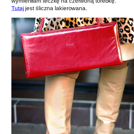
wymieniłam teczkę na czerwoną torebkę.
Tutaj
jest śliczna lakierowana.