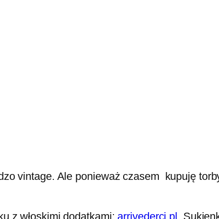
ardzo vintage. Ale ponieważ czasem kupuję torb
iku z włoskimi dodatkami:
arrivederci.pl
. Sukien