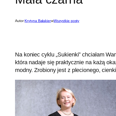
Autor:
Krytyna Bałakier
w
Wszystkie posty
Na koniec cyklu „Sukienki” chciałam Wam
która nadaje się praktycznie na każą oka
modny. Zrobiony jest z plecionego, cienki