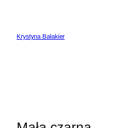
Przejdź
do
treści
Krystyna Bałakier
Mała czarna