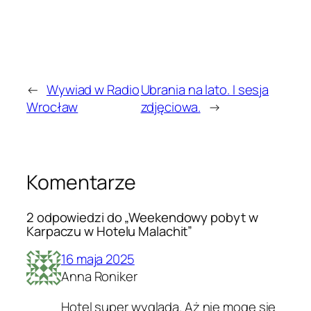
←
Wywiad w Radio
Ubrania na lato. I sesja
Wrocław
zdjęciowa.
→
Komentarze
2 odpowiedzi do „Weekendowy pobyt w
Karpaczu w Hotelu Malachit”
16 maja 2025
Anna Roniker
Hotel super wygląda. Aż nie mogę się