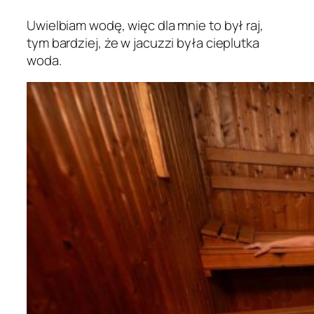
Uwielbiam wodę, więc dla mnie to był raj,
tym bardziej, że w jacuzzi była cieplutka
woda.