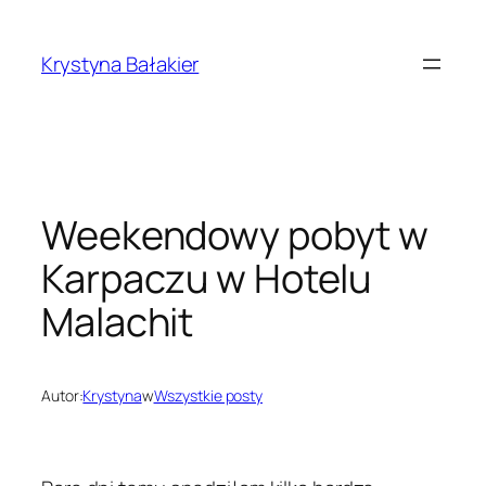
Przejdź
do
Krystyna Bałakier
treści
Weekendowy pobyt w
Karpaczu w Hotelu
Malachit
Autor:
Krystyna
w
Wszystkie posty