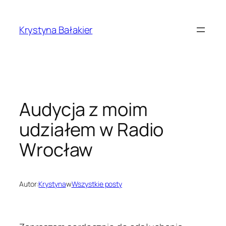
Przejdź
do
Krystyna Bałakier
treści
Audycja z moim
udziałem w Radio
Wrocław
Autor:
Krystyna
w
Wszystkie posty