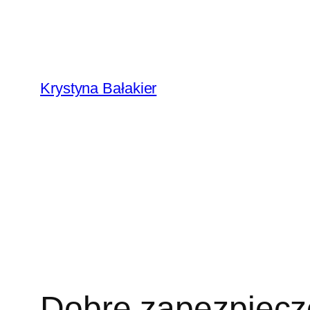
Przejdź
do
treści
Krystyna Bałakier
Dobre zapezpiecz