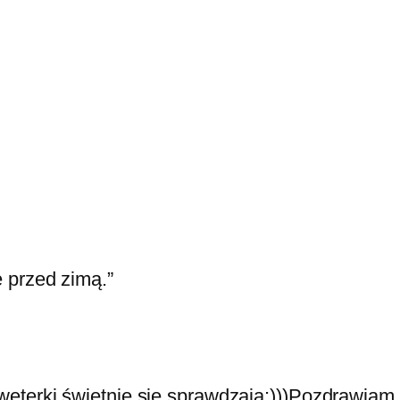
 przed zimą.”
 sweterki świetnie się sprawdzają:)))Pozdrawiam 