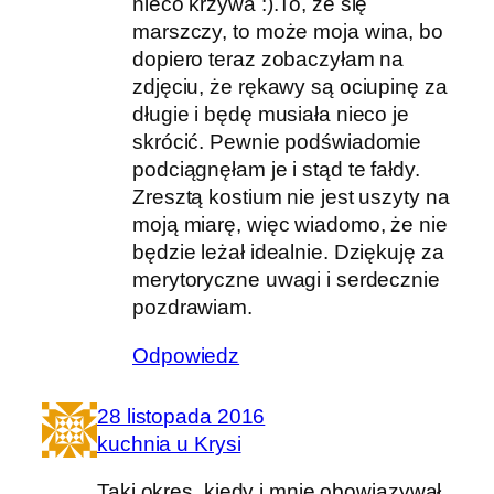
nieco krzywa :).To, że się
marszczy, to może moja wina, bo
dopiero teraz zobaczyłam na
zdjęciu, że rękawy są ociupinę za
długie i będę musiała nieco je
skrócić. Pewnie podświadomie
podciągnęłam je i stąd te fałdy.
Zresztą kostium nie jest uszyty na
moją miarę, więc wiadomo, że nie
będzie leżał idealnie. Dziękuję za
merytoryczne uwagi i serdecznie
pozdrawiam.
Odpowiedz
28 listopada 2016
kuchnia u Krysi
Taki okres, kiedy i mnie obowiązywał