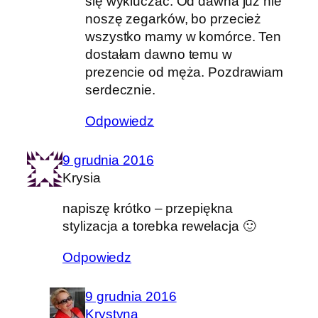
się wykluczać. Od dawna już nie
noszę zegarków, bo przecież
wszystko mamy w komórce. Ten
dostałam dawno temu w
prezencie od męża. Pozdrawiam
serdecznie.
Odpowiedz
9 grudnia 2016
Krysia
napiszę krótko – przepiękna
stylizacja a torebka rewelacja 🙂
Odpowiedz
9 grudnia 2016
Krystyna