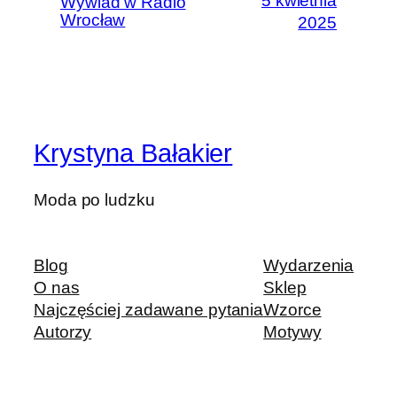
5 kwietnia
Wywiad w Radio
Wrocław
2025
Krystyna Bałakier
Moda po ludzku
Blog
Wydarzenia
O nas
Sklep
Najczęściej zadawane pytania
Wzorce
Autorzy
Motywy