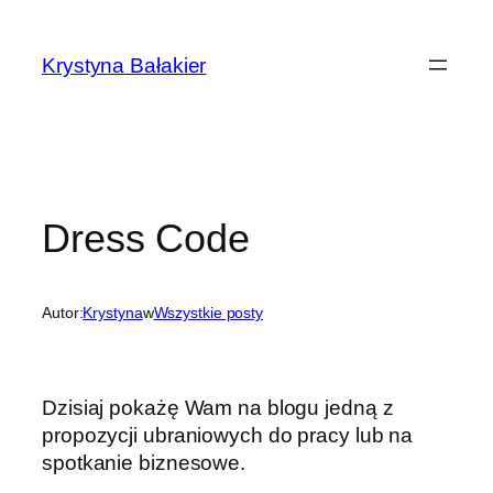
Przejdź
do
Krystyna Bałakier
treści
Dress Code
Autor:
Krystyna
w
Wszystkie posty
Dzisiaj pokażę Wam na blogu jedną z
propozycji ubraniowych do pracy lub na
spotkanie biznesowe.