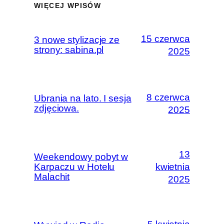
WIĘCEJ WPISÓW
15 czerwca
3 nowe stylizacje ze
strony: sabina.pl
2025
8 czerwca
Ubrania na lato. I sesja
zdjęciowa.
2025
13
Weekendowy pobyt w
Karpaczu w Hotelu
kwietnia
Malachit
2025