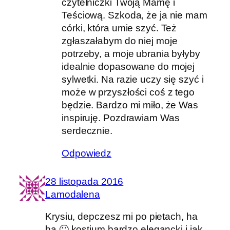
czytelniczki Twoją Mamę i
Teściową. Szkoda, że ja nie mam
córki, która umie szyć. Też
zgłaszałabym do niej moje
potrzeby, a moje ubrania byłyby
idealnie dopasowane do mojej
sylwetki. Na razie uczy się szyć i
może w przyszłości coś z tego
będzie. Bardzo mi miło, że Was
inspiruję. Pozdrawiam Was
serdecznie.
Odpowiedz
28 listopada 2016
Lamodalena
Krysiu, depczesz mi po pietach, ha
ha 🙂 kostium bardzo elegancki i jak