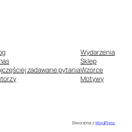
og
Wydarzenia
nas
Sklep
jczęściej zadawane pytania
Wzorce
torzy
Motywy
Stworzone z
WordPress