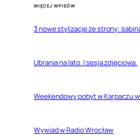
WIĘCEJ WPISÓW
3 nowe stylizacje ze strony: sabin
Ubrania na lato. I sesja zdjęciowa.
Weekendowy pobyt w Karpaczu w 
Wywiad w Radio Wrocław