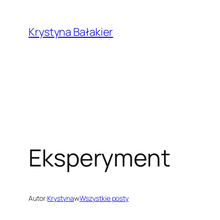
Przejdź
do
Krystyna Bałakier
treści
Eksperyment
Autor:
Krystyna
w
Wszystkie posty