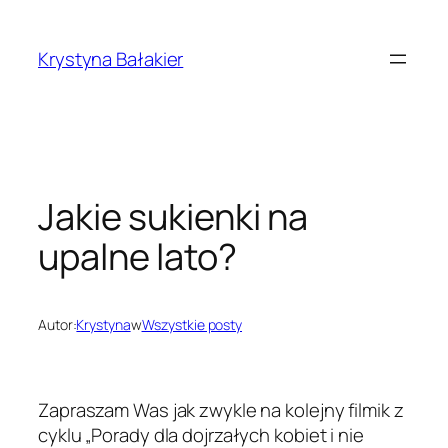
Przejdź
do
Krystyna Bałakier
treści
Jakie sukienki na
upalne lato?
Autor:
Krystyna
w
Wszystkie posty
Zapraszam Was jak zwykle na kolejny filmik z
cyklu „Porady dla dojrzałych kobiet i nie