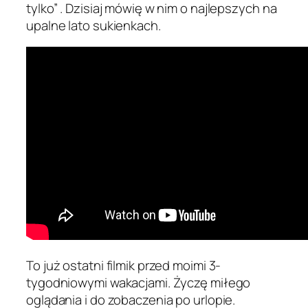
tylko” . Dzisiaj mówię w nim o najlepszych na
upalne lato sukienkach.
To już ostatni filmik przed moimi 3-
tygodniowymi wakacjami. Życzę miłego
oglądania i do zobaczenia po urlopie.