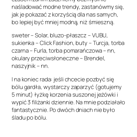
naśladować modne trendy, zastanówmy się,
jak je pokazać z korzyścią dla nas samych,
bo lepiej być mniej modną, niż śmieszną.
sweter – Solar, bluzo-płaszcz – VUBU,
sukienka – Click Fashion, buty – Turcja, torba
czarna – Furla, torba pomarańczowa – nn,
okulary przeciwsłoneczne – Brendel,
naszyjnik – nn.
I na koniec rada: jeśli chcecie pozbyć się
bólu gardła, wystarczy zaparzyć (gotujemy
5 minut) łyżkę korzenia suszonej jeżówki i
wypić 3 filiżanki dziennie. Na mnie podziałało
fantastycznie. Po dwóch dniach nie było
śladu po bólu.