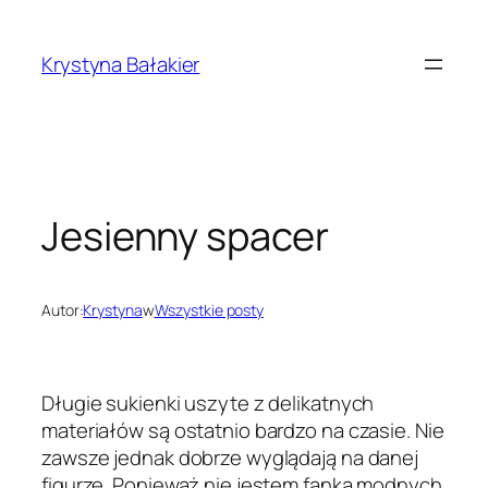
Przejdź
do
Krystyna Bałakier
treści
Jesienny spacer
Autor:
Krystyna
w
Wszystkie posty
Długie sukienki uszyte z delikatnych
materiałów są ostatnio bardzo na czasie. Nie
zawsze jednak dobrze wyglądają na danej
figurze. Ponieważ nie jestem fanką modnych