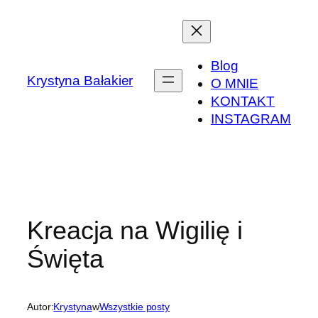
Przejdź
do
treści
Blog
Krystyna Bałakier
O MNIE
KONTAKT
INSTAGRAM
Kreacja na Wigilię i
Święta
Autor:
Krystyna
w
Wszystkie posty