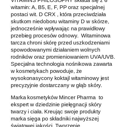
VITAMINS PHILOSOPHY składa się z 6
witamin: A, B5, E, F, PP oraz specjalnej
postaci wit. D CRX , która przeciwdziała
skutkom niedoboru witaminy D w skórze,
jednocześnie wpływając na prawidłowy
przebieg procesów odnowy. Witaminowa
tarcza chroni skórę przed uszkodzeniami
spowodowanymi działaniem wolnych
rodników oraz promieniowaniem UVA/UVB.
Specjalna technologia nośnikowa zawarta
w kosmetykach powoduje, że
wysokonasycony koktajl witaminowy jest
precyzyjnie dostarczany w głąb skóry.
Marka kosmetyków Mincer Pharma to
ekspert w dziedzinie pielęgnacji skóry
twarzy i ciała. Kreując swoje produkty
marka sięga po składniki najwyższej
światowej jakości. Tworzenie