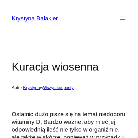
Przejdź
do
Krystyna Bałakier
treści
Kuracja wiosenna
Autor:
Krystyna
w
Wszystkie posty
Ostatnio dużo pisze się na temat niedoboru
witaminy D. Bardzo ważne, aby mieć jej
odpowiednią ilość nie tylko w organiźmie,
ale także w skórze, ponieważ w przypadku