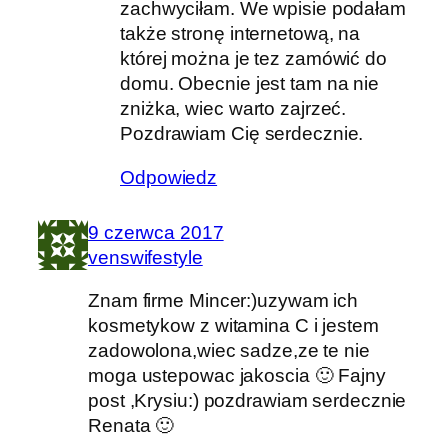
zachwyciłam. We wpisie podałam
także stronę internetową, na
której można je tez zamówić do
domu. Obecnie jest tam na nie
zniżka, wiec warto zajrzeć.
Pozdrawiam Cię serdecznie.
Odpowiedz
9 czerwca 2017
venswifestyle
Znam firme Mincer:)uzywam ich
kosmetykow z witamina C i jestem
zadowolona,wiec sadze,ze te nie
moga ustepowac jakoscia 🙂 Fajny
post ,Krysiu:) pozdrawiam serdecznie
Renata 🙂