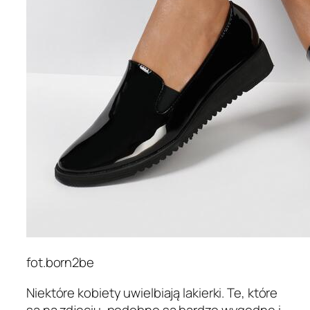
fot.born2be
Niektóre kobiety uwielbiają lakierki. Te, które
są na zdjęciu, podobno są bardzo wygodne i