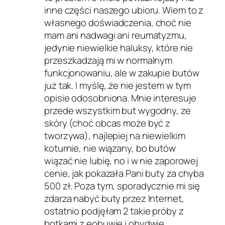
inne części naszego ubioru. Wiem to z
własnego doświadczenia, choć nie
mam ani nadwagi ani reumatyzmu,
jedynie niewielkie haluksy, które nie
przeszkadzają mi w normalnym
funkcjonowaniu, ale w zakupie butów
już tak. I myślę,.że nie jestem w tym
opisie odosobniona. Mnie interesuje
przede wszystkim but wygodny, ze
skóry (choć obcas może być z
tworzywa), najlepiej na niewielkim
koturnie, nie wiązany, bo butów
wiązać nie lubię, no i w nie zaporowej
cenie, jak pokazała Pani buty za chyba
500 zł. Poza tym, sporadycznie mi się
zdarza nabyć buty przez Internet,
ostatnio podjęłam 2 takie próby z
botkami z eobuwie i obydwie