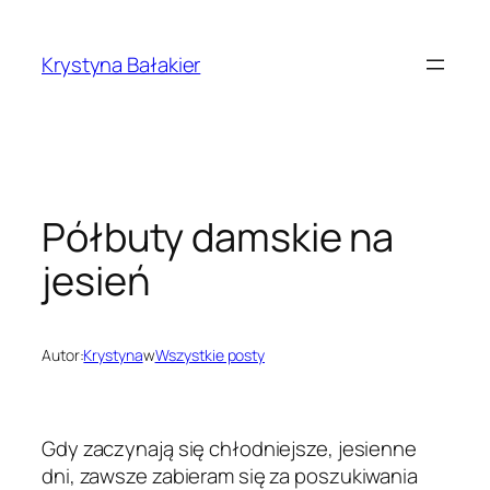
Przejdź
do
Krystyna Bałakier
treści
Półbuty damskie na
jesień
Autor:
Krystyna
w
Wszystkie posty
Gdy zaczynają się chłodniejsze, jesienne
dni, zawsze zabieram się za poszukiwania