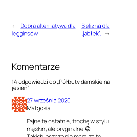
←
Dobra alternatywa dla
Bielizna dla
legginsów
„jabłek”.
→
Komentarze
14 odpowiedzi do „Półbuty damskie na
jesień”
27 września 2020
Małgosia
Fajne te ostatnie, trochę w stylu
męskim,ale oryginalne 😁
Takich jeszcze nie mam, za to