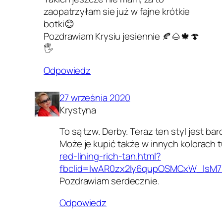
zaopatrzyłam sie już w fajne krótkie
botki😊
Pozdrawiam Krysiu jesiennie 🍂🌰🍁🍄
🖐️
Odpowiedz
27 września 2020
Krystyna
To są tzw. Derby. Teraz ten styl jest ba
Może je kupić także w innych kolorach 
red-lining-rich-tan.html?
fbclid=IwAR0zx2Iy6qupOSMCxW_lsM
Pozdrawiam serdecznie.
Odpowiedz