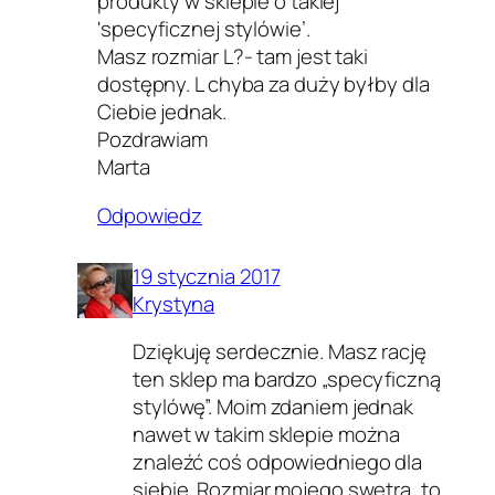
produkty w sklepie o takiej
'specyficznej stylówie’.
Masz rozmiar L?- tam jest taki
dostępny. L chyba za duży byłby dla
Ciebie jednak.
Pozdrawiam
Marta
Odpowiedz
19 stycznia 2017
Krystyna
Dziękuję serdecznie. Masz rację
ten sklep ma bardzo „specyficzną
stylówę”. Moim zdaniem jednak
nawet w takim sklepie można
znaleźć coś odpowiedniego dla
siebie. Rozmiar mojego swetra, to