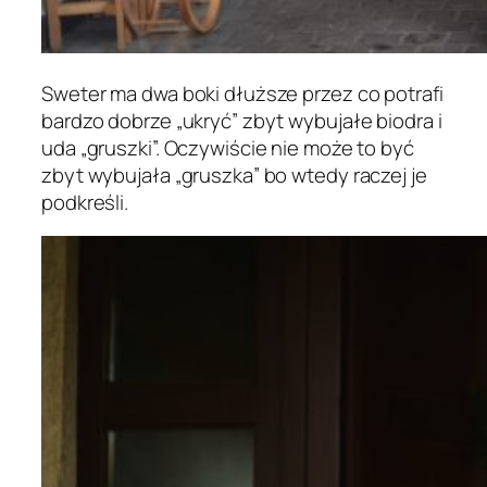
Sweter ma dwa boki dłuższe przez co potrafi
bardzo dobrze „ukryć” zbyt wybujałe biodra i
uda „gruszki”. Oczywiście nie może to być
zbyt wybujała „gruszka” bo wtedy raczej je
podkreśli.