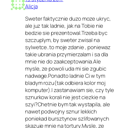
Alicja
Sweter faktycznie duzo moze ukryc,
ale juz tak ladnie, jak na Tobie nie
bedzie sie prezentowal.Trzeba byc
szczuplym, by sweter zwisal na
sylwetce..to moje zdanie , poniewaz
takie ubrania przymierzalam i sa dla
mnie nie do zaakceptowania.Ale
mysle, ze powoli uda mi sie zgubic
nadwage.Ponadto ladnie Ci w tym
bladym rozu(tak odbiera kolor moj
komputer).I zastanawiam sie, czy tyle
sznurkow korali nie jest ciezkie na
szyi?Chetnie bym tak wystapila, ale
nawet podwojny sznur lekkich
poniekad bursztynow szlifowanych
skazuje mnie na tortury.Mysle, ze