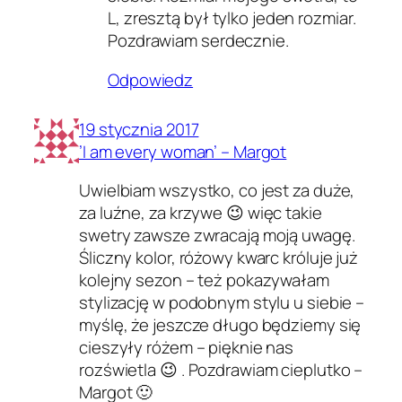
L, zresztą był tylko jeden rozmiar.
Pozdrawiam serdecznie.
Odpowiedz
19 stycznia 2017
’I am every woman’ – Margot
Uwielbiam wszystko, co jest za duże,
za luźne, za krzywe 😉 więc takie
swetry zawsze zwracają moją uwagę.
Śliczny kolor, różowy kwarc króluje już
kolejny sezon – też pokazywałam
stylizację w podobnym stylu u siebie –
myślę, że jeszcze długo będziemy się
cieszyły różem – pięknie nas
rozświetla 😉 . Pozdrawiam cieplutko –
Margot 🙂