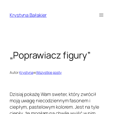
Przejdź
do
Krystyna Bałakier
treści
„Poprawiacz figury”
Autor:
Krystyna
w
Wszystkie posty
Dzisiaj pokażę Wam sweter, który zwrócił
moją uwagę niecodziennym fasonem i
ciepłym, pastelowym kolorem. Jest na tyle
ciepły, że mogłam na chwilę wyjść w nim