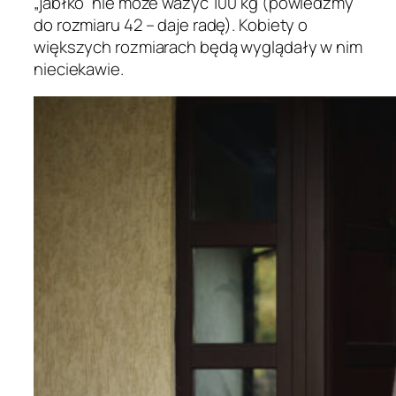
„jabłko” nie może ważyć 100 kg (powiedzmy
do rozmiaru 42 – daje radę). Kobiety o
większych rozmiarach będą wyglądały w nim
nieciekawie.