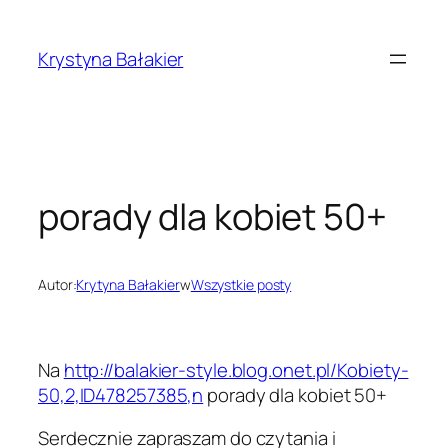
Przejdź
do
Krystyna Bałakier
treści
porady dla kobiet 50+
Autor:
Krytyna Bałakier
w
Wszystkie posty
Na
http://balakier-style.blog.onet.pl/Kobiety-
50,2,ID478257385,n
porady dla kobiet 50+
Serdecznie zapraszam do czytania i