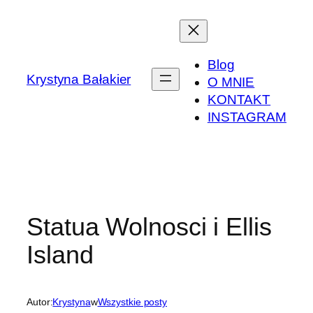
Przejdź
do
treści
Blog
Krystyna Bałakier
O MNIE
KONTAKT
INSTAGRAM
Statua Wolnosci i Ellis
Island
Autor:
Krystyna
w
Wszystkie posty