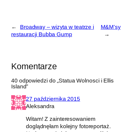
←
Broadway – wizyta w teatrze i
M&M’sy
restauracji Bubba Gump
→
Komentarze
40 odpowiedzi do „Statua Wolnosci i Ellis
Island”
27 października 2015
Aleksandra
Witam! Z zainteresowaniem
doglądnęłam kolejny fotoreportaż.