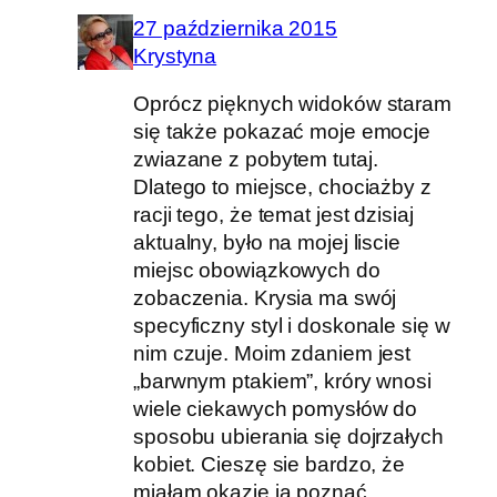
27 października 2015
Krystyna
Oprócz pięknych widoków staram
się także pokazać moje emocje
zwiazane z pobytem tutaj.
Dlatego to miejsce, chociażby z
racji tego, że temat jest dzisiaj
aktualny, było na mojej liscie
miejsc obowiązkowych do
zobaczenia. Krysia ma swój
specyficzny styl i doskonale się w
nim czuje. Moim zdaniem jest
„barwnym ptakiem”, króry wnosi
wiele ciekawych pomysłów do
sposobu ubierania się dojrzałych
kobiet. Cieszę sie bardzo, że
miałam okazję ją poznać.