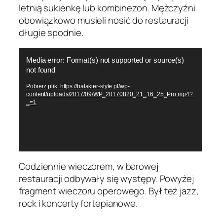
letnią sukienkę lub kombinezon. Mężczyźni
obowiązkowo musieli nosić do restauracji
długie spodnie.
Odtwarzacz
Media error: Format(s) not supported or source(s)
video
not found
Pobierz plik: https://balakier-style.pl/wp-
content/uploads/2017/09/WP_20170820_21_16_25_Pro.mp4?
_=1
Codziennie wieczorem, w barowej
restauracji odbywały się występy. Powyżej
fragment wieczoru operowego. Był też jazz,
rock i koncerty fortepianowe.