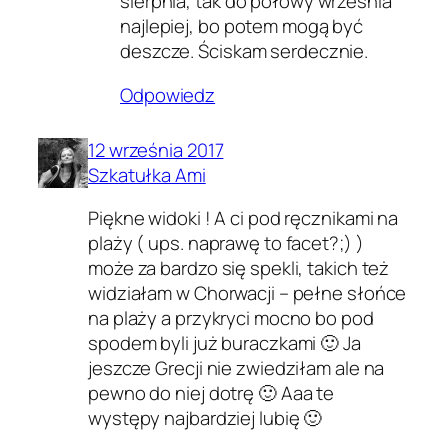
sierpnia, tak do połowy września
najlepiej, bo potem mogą być
deszcze. Ściskam serdecznie.
Odpowiedz
12 września 2017
Szkatułka Ami
Piękne widoki ! A ci pod ręcznikami na
plaży ( ups. naprawę to facet?;) )
może za bardzo się spekli, takich też
widziałam w Chorwacji – pełne słońce
na plaży a przykryci mocno bo pod
spodem byli już buraczkami 🙂 Ja
jeszcze Grecji nie zwiedziłam ale na
pewno do niej dotrę 🙂 Aaa te
występy najbardziej lubię 🙂