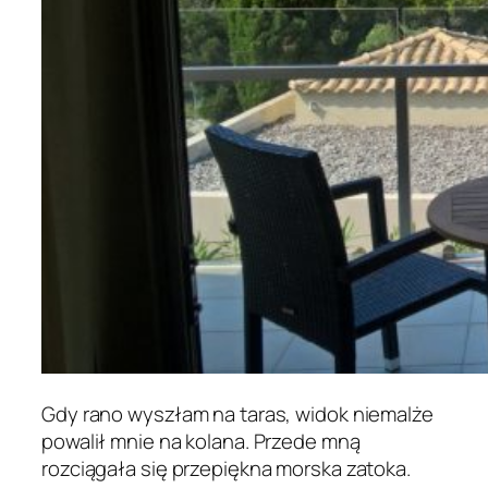
Gdy rano wyszłam na taras, widok niemalże
powalił mnie na kolana. Przede mną
rozciągała się przepiękna morska zatoka.