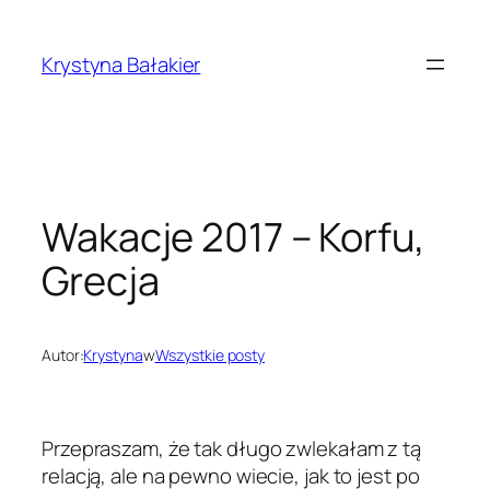
Przejdź
do
Krystyna Bałakier
treści
Wakacje 2017 – Korfu,
Grecja
Autor:
Krystyna
w
Wszystkie posty
Przepraszam, że tak długo zwlekałam z tą
relacją, ale na pewno wiecie, jak to jest po