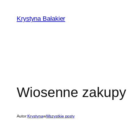
Przejdź
do
Krystyna Bałakier
treści
Wiosenne zakupy
Autor:
Krystyna
w
Wszystkie posty