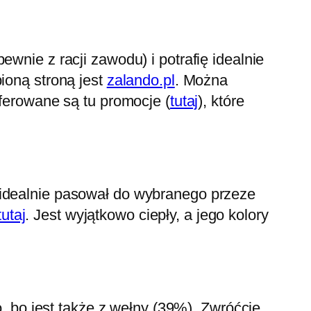
wnie z racji zawodu) i potrafię idealnie
ioną stroną jest
zalando.pl
. Można
oferowane są tu promocje (
tutaj
), które
 idealnie pasował do wybranego przeze
tutaj
. Jest wyjątkowo ciepły, a jego kolory
o, bo jest także z wełny (39%). Zwróćcie