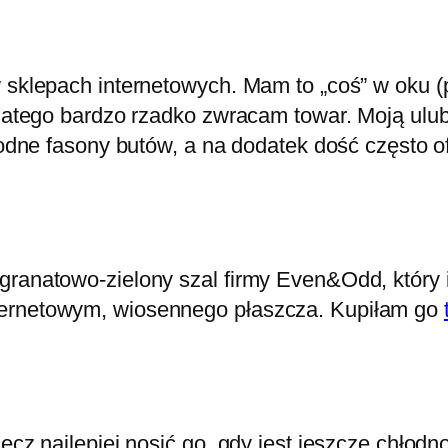
 sklepach internetowych. Mam to „coś” w oku (pe
dlatego bardzo rzadko zwracam towar. Moją ulub
 modne fasony butów, a na dodatek dość często 
-granatowo-zielony szal firmy Even&Odd, który
ternetowym, wiosennego płaszcza. Kupiłam go
ecz najlepiej nosić go, gdy jest jeszcze chłodn