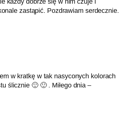
nie każdy dobrze się w nim czuje i
konale zastąpić. Pozdrawiam serdecznie.
alem w kratkę w tak nasyconych kolorach
u ślicznie 🙂 🙂 . Miłego dnia –