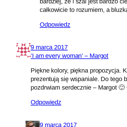
bardziej, że i szal jest bardzo c
całkowicie to rozumiem, a bluz
Odpowiedz
9 marca 2017
’I am every woman’ – Margot
Piękne kolory, piękna propozycja. 
prezentują się wspaniale. Do tego b
pozdrwiam serdecznie – Margot 🙂 
Odpowiedz
9 marca 2017