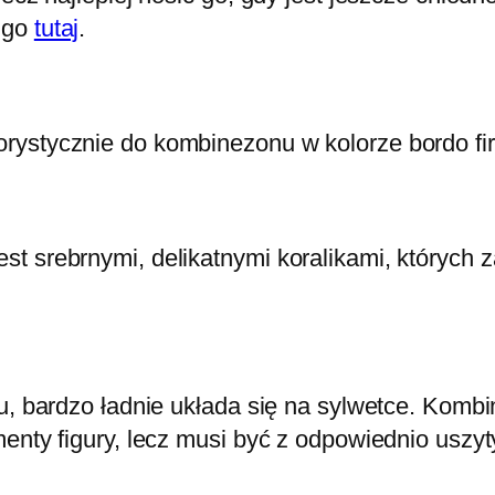
m go
tutaj
.
rystycznie do kombinezonu w kolorze bordo fi
t srebrnymi, delikatnymi koralikami, których 
u, bardzo ładnie układa się na sylwetce. Komb
enty figury, lecz musi być z odpowiednio uszyty