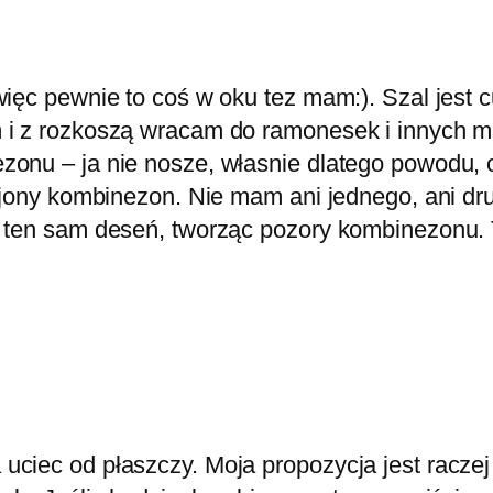
ięc pewnie to coś w oku tez mam:). Szal jest c
 i z rozkoszą wracam do ramonesek i innych m
onu – ja nie nosze, własnie dlatego powodu, o
rojony kombinezon. Nie mam ani jednego, ani dr
 w ten sam deseń, tworząc pozory kombinezon
 uciec od płaszczy. Moja propozycja jest raczej