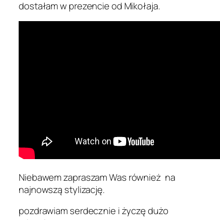
dostałam w prezencie od Mikołaja.
Niebawem zapraszam Was również na
najnowszą stylizację.
pozdrawiam serdecznie i życzę dużo