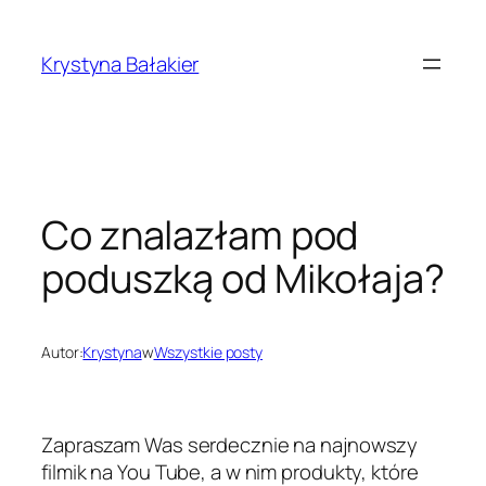
Przejdź
do
Krystyna Bałakier
treści
Co znalazłam pod
poduszką od Mikołaja?
Autor:
Krystyna
w
Wszystkie posty
Zapraszam Was serdecznie na najnowszy
filmik na You Tube, a w nim produkty, które