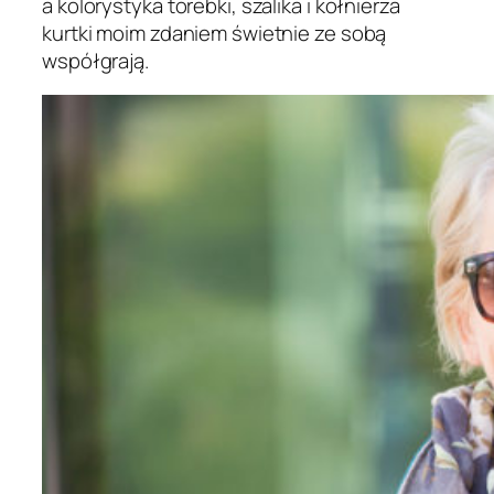
a kolorystyka torebki, szalika i kołnierza
kurtki moim zdaniem świetnie ze sobą
współgrają.