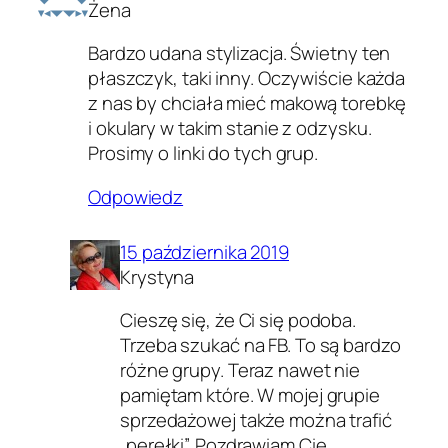
Żena
Bardzo udana stylizacja. Świetny ten
płaszczyk, taki inny. Oczywiście każda
z nas by chciała mieć makową torebkę
i okulary w takim stanie z odzysku.
Prosimy o linki do tych grup.
Odpowiedz
15 października 2019
Krystyna
Cieszę się, że Ci się podoba.
Trzeba szukać na FB. To są bardzo
różne grupy. Teraz nawet nie
pamiętam które. W mojej grupie
sprzedażowej także można trafić
„perełki”. Pozdrawiam Cię