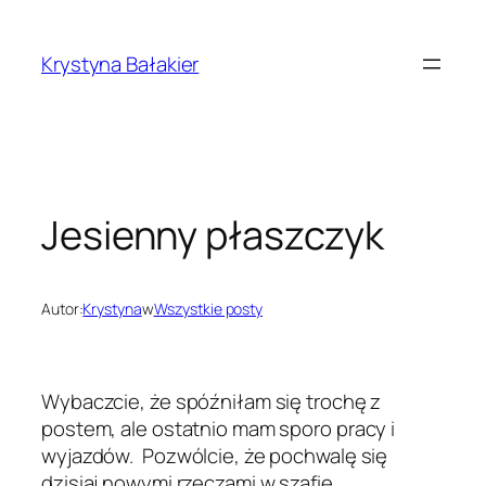
Przejdź
do
Krystyna Bałakier
treści
Jesienny płaszczyk
Autor:
Krystyna
w
Wszystkie posty
Wybaczcie, że spóźniłam się trochę z
postem, ale ostatnio mam sporo pracy i
wyjazdów. Pozwólcie, że pochwalę się
dzisiaj nowymi rzeczami w szafie.