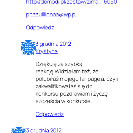
http://domodi.pl/zestaw/zima_16050
ppaaulliinnaa@wp.pl
Odpowiedz
3 grudnia 2012
Krystyna
Dziękuję za szybką
reakcję.Widziałam też, że
polubiłaś mojego fanpage’a, czyli
zakwalifikowałaś się do
konkursu,pozdrawiam i życzę
szczęścia w konkursie.
Odpowiedz
3 grudnia 2012