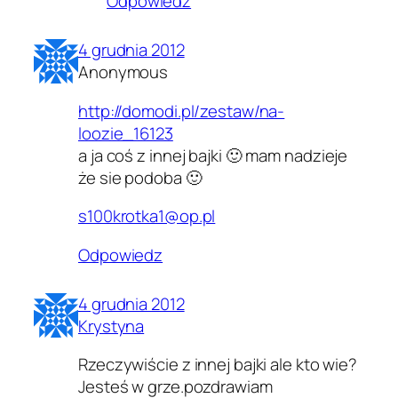
Odpowiedz
4 grudnia 2012
Anonymous
http://domodi.pl/zestaw/na-
loozie_16123
a ja coś z innej bajki 🙂 mam nadzieje
że sie podoba 🙂
s100krotka1@op.pl
Odpowiedz
4 grudnia 2012
Krystyna
Rzeczywiście z innej bajki ale kto wie?
Jesteś w grze.pozdrawiam