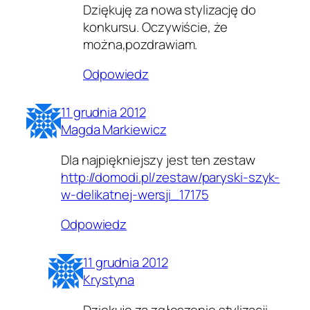
Dziękuję za nowa stylizację do
konkursu. Oczywiście, że
można,pozdrawiam.
Odpowiedz
11 grudnia 2012
Magda Markiewicz
Dla najpiękniejszy jest ten zestaw
http://domodi.pl/zestaw/paryski-szyk-
w-delikatnej-wersji_17175
Odpowiedz
11 grudnia 2012
Krystyna
Dziękuję za zgłoszenie stylizacji