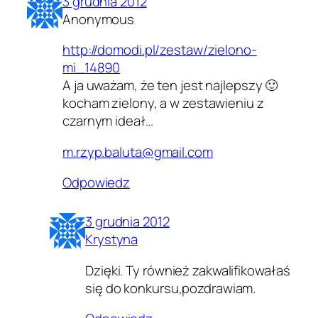
3 grudnia 2012
Anonymous
http://domodi.pl/zestaw/zielono-
mi_14890
A ja uważam, że ten jest najlepszy 🙂
kocham zielony, a w zestawieniu z
czarnym ideał…
m.rzyp.baluta@gmail.com
Odpowiedz
3 grudnia 2012
Krystyna
Dzięki. Ty również zakwalifikowałaś
się do konkursu,pozdrawiam.