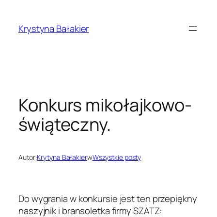
Przejdź
do
Krystyna Bałakier
treści
Konkurs mikołajkowo-
świąteczny.
Autor:
Krytyna Bałakier
w
Wszystkie posty
Do wygrania w konkursie jest ten przepiękny
naszyjnik i bransoletka firmy SZATZ: