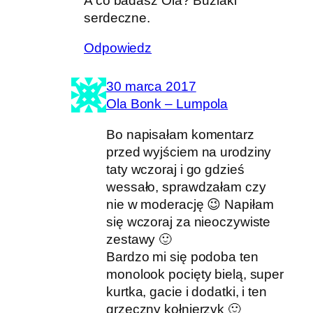
A co badasz Ola? Buziaki
serdeczne.
Odpowiedz
30 marca 2017
Ola Bonk – Lumpola
Bo napisałam komentarz
przed wyjściem na urodziny
taty wczoraj i go gdzieś
wessało, sprawdzałam czy
nie w moderację 😉 Napiłam
się wczoraj za nieoczywiste
zestawy 🙂
Bardzo mi się podoba ten
monolook pocięty bielą, super
kurtka, gacie i dodatki, i ten
grzeczny kołnierzyk 🙂