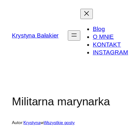
Przejdź
do
treści
Blog
Krystyna Bałakier
O MNIE
KONTAKT
INSTAGRAM
Militarna marynarka
Autor:
Krystyna
w
Wszystkie posty