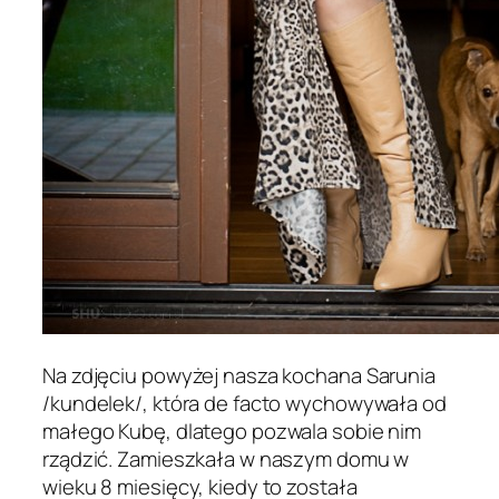
Na zdjęciu powyżej nasza kochana Sarunia
/kundelek/, która de facto wychowywała od
małego Kubę, dlatego pozwala sobie nim
rządzić. Zamieszkała w naszym domu w
wieku 8 miesięcy, kiedy to została