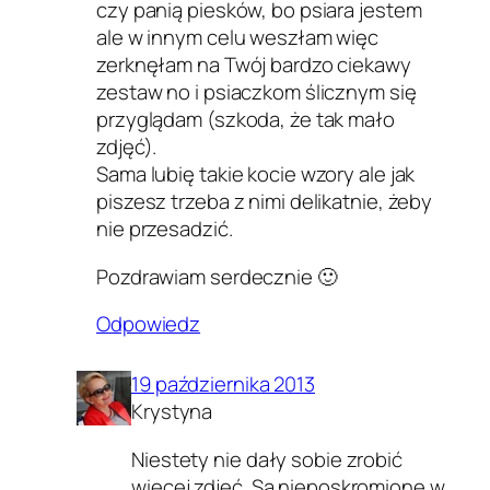
czy panią piesków, bo psiara jestem
ale w innym celu weszłam więc
zerknęłam na Twój bardzo ciekawy
zestaw no i psiaczkom ślicznym się
przyglądam (szkoda, że tak mało
zdjęć).
Sama lubię takie kocie wzory ale jak
piszesz trzeba z nimi delikatnie, żeby
nie przesadzić.
Pozdrawiam serdecznie 🙂
Odpowiedz
19 października 2013
Krystyna
Niestety nie dały sobie zrobić
więcej zdjęć. Są nieposkromione w