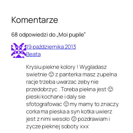
Komentarze
68 odpowiedzi do „Moi pupile”
19 października 2013
Beata
Krysiu piekne kolory ! Wygladasz
swietnie 🙂 z panterka masz zupelna
racje trzeba uwarzac zeby nie
przedobrzyc . Toreba piekna jest 🙂
pieski kochane i daly sie
sfotografowac 🙂 my mamy to znaczy
corka ma pieska a syn kotka uwierz
jest z nimi wesolo 🙂 pozdrawiam i
zycze pieknej soboty xxx