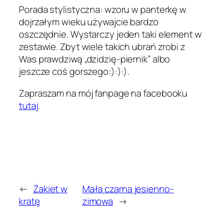
Porada stylistyczna: wzoru w panterkę w
dojrzałym wieku używajcie bardzo
oszczędnie. Wystarczy jeden taki element w
zestawie. Zbyt wiele takich ubrań zrobi z
Was prawdziwą „dzidzię-piernik” albo
jeszcze coś gorszego:):):).
Zapraszam na mój fanpage na facebooku
tutaj
.
←
Żakiet w
Mała czarna jesienno-
kratę
zimowa
→