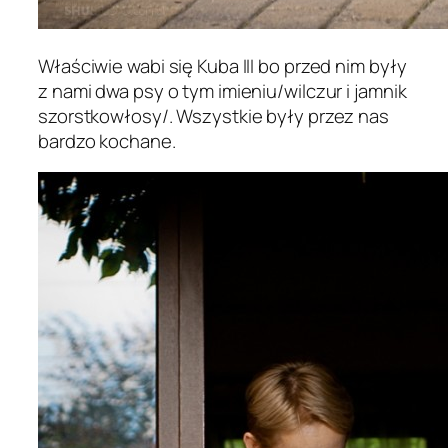
Właściwie wabi się Kuba III bo przed nim były
z nami dwa psy o tym imieniu/wilczur i jamnik
szorstkowłosy/. Wszystkie były przez nas
bardzo kochane.