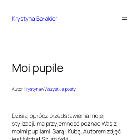
Przejdź
do
Krystyna Bałakier
treści
Moi pupile
Autor:
Krystyna
w
Wszystkie posty
Dzisiaj oprócz przedstawienia mojej
stylizacji, ma przyjemność poznać Was z
moimi pupilami: Sarą i Kubą. Autorem zdjęć
jest Michał Szumiński.