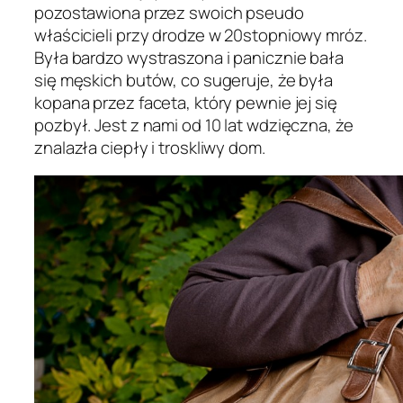
pozostawiona przez swoich pseudo
właścicieli przy drodze w 20stopniowy mróz.
Była bardzo wystraszona i panicznie bała
się męskich butów, co sugeruje, że była
kopana przez faceta, który pewnie jej się
pozbył. Jest z nami od 10 lat wdzięczna, że
znalazła ciepły i troskliwy dom.