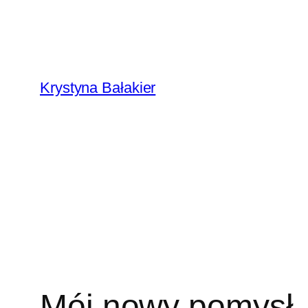
Przejdź
do
treści
Krystyna Bałakier
Mój nowy pomysł.