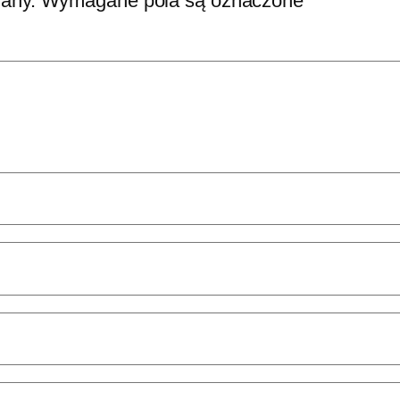
wany.
Wymagane pola są oznaczone
*