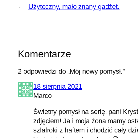
←
Użyteczny, mało znany gadżet.
Komentarze
2 odpowiedzi do „Mój nowy pomysł.”
18 sierpnia 2021
Marco
Świetny pomysł na serię, pani Krys
zdjęciem! Ja i moja żona mamy osta
szlafroki z haftem i chodzić cały d