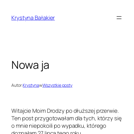
Przejdź
do
Krystyna Bałakier
treści
Nowa ja
Autor:
Krystyna
w
Wszystkie posty
Witajcie Moim Drodzy po dłuższej przerwie.
Ten post przygotowałam dla tych, którzy się
o mnie niepokoili po wypadku, którego
doznałam 27 lipca tego roku.