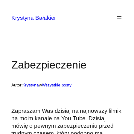
Przejdź
do
Krystyna Bałakier
treści
Zabezpieczenie
Autor:
Krystyna
w
Wszystkie posty
Zapraszam Was dzisiaj na najnowszy filmik
na moim kanale na You Tube. Dzisiaj
mówię o pewnym zabezpieczeniu przed
trudnym czasem, który podobno ma