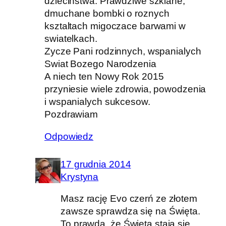
dziecinstwa. Prawdziwe szklane,
dmuchane bombki o roznych
ksztaltach migoczace barwami w
swiatelkach.
Zycze Pani rodzinnych, wspanialych
Swiat Bozego Narodzenia
A niech ten Nowy Rok 2015
przyniesie wiele zdrowia, powodzenia
i wspanialych sukcesow.
Pozdrawiam
Odpowiedz
17 grudnia 2014
Krystyna
Masz rację Evo czerń ze złotem
zawsze sprawdza się na Święta.
To prawda, że Święta stają się