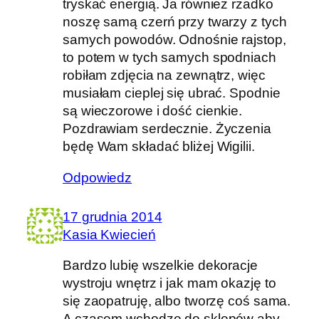
tryskać energią. Ja również rzadko
noszę samą czerń przy twarzy z tych
samych powodów. Odnośnie rajstop,
to potem w tych samych spodniach
robiłam zdjęcia na zewnątrz, więc
musiałam cieplej się ubrać. Spodnie
są wieczorowe i dość cienkie.
Pozdrawiam serdecznie. Życzenia
będę Wam składać bliżej Wigilii.
Odpowiedz
17 grudnia 2014
Kasia Kwiecień
Bardzo lubię wszelkie dekoracje
wystroju wnętrz i jak mam okazję to
się zaopatruję, albo tworzę coś sama.
A czasem wchodzę do sklepów aby