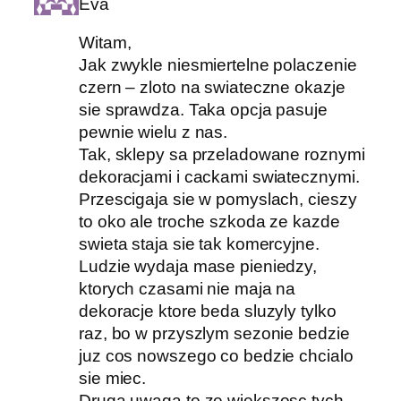
Eva
Witam,
Jak zwykle niesmiertelne polaczenie
czern – zloto na swiateczne okazje
sie sprawdza. Taka opcja pasuje
pewnie wielu z nas.
Tak, sklepy sa przeladowane roznymi
dekoracjami i cackami swiatecznymi.
Przescigaja sie w pomyslach, cieszy
to oko ale troche szkoda ze kazde
swieta staja sie tak komercyjne.
Ludzie wydaja mase pieniedzy,
ktorych czasami nie maja na
dekoracje ktore beda sluzyly tylko
raz, bo w przyszlym sezonie bedzie
juz cos nowszego co bedzie chcialo
sie miec.
Druga uwaga to ze wiekszosc tych