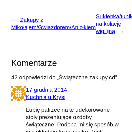
Sukienka/tuni
←
Zakupy z
na kolację
Mikołajem/Gwiazdorem/Aniołkiem
wigilijną
→
Komentarze
42 odpowiedzi do „Świąteczne zakupy cd”
17 grudnia 2014
Kuchnia u Krysi
Lubię patrzeć na te udekorowane
stoły prezentujące ozdoby
świąteczne. Podoba mi się sposób w
jaki układają to wszystko. Jest