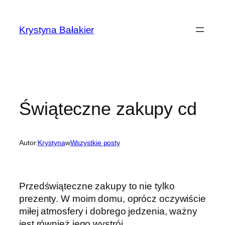
Przejdź
do
Krystyna Bałakier
treści
Świąteczne zakupy cd
Autor:
Krystyna
w
Wszystkie posty
Przedświąteczne zakupy to nie tylko
prezenty. W moim domu, oprócz oczywiście
miłej atmosfery i dobrego jedzenia, ważny
jest również jego wystrój.