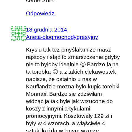
serdecznie.
Odpowiedz
18 grudnia 2014
Aneta-blogmocnodygresyjny
Krysiu tak tez pmyślałam ze masz
rajstopy i stąd to zmarszczenie.gdyby
nie to byłoby idealnie 🙂 Bardzo fajna
ta torebka 🙂 a z takich ciekawostek
napisze, że ostatnio u nas w
Kauflandzie mozna było kupic torebki
Monnari. Bardzo sie zdziwiłam
widząc ja tak byle jak wrzucone do
koszy z innymi artykułami
promocyjnymi. Kosztowały 129 zł i
były w 4 wzorach. a włąściwie 4
sztuki każda w innym wzorze.