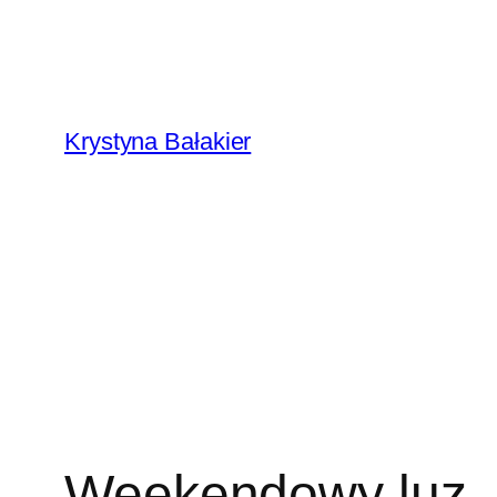
Przejdź
do
treści
Krystyna Bałakier
Weekendowy luz