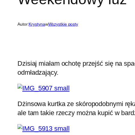
Autor:
Krystyna
w
Wszystkie posty
Dzisiaj miałam ochotę przejść się na sp
odmładzający.
Dżinsowa kurtka ze skóropodobnymi ręk
ale tam takie rzeczy można kupić w bard