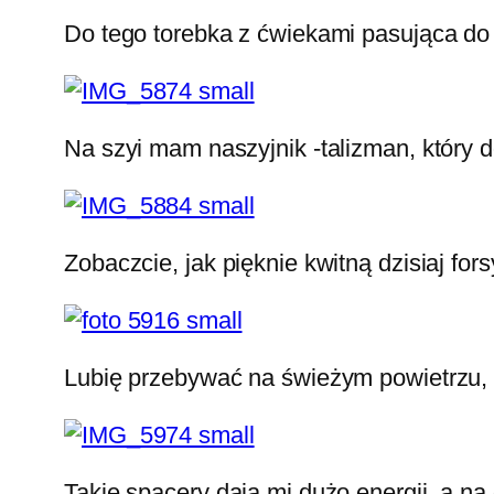
Do tego torebka z ćwiekami pasująca do c
Na szyi mam naszyjnik -talizman, który 
Zobaczcie, jak pięknie kwitną dzisiaj for
Lubię przebywać na świeżym powietrzu, t
Takie spacery dają mi dużo energii, a na