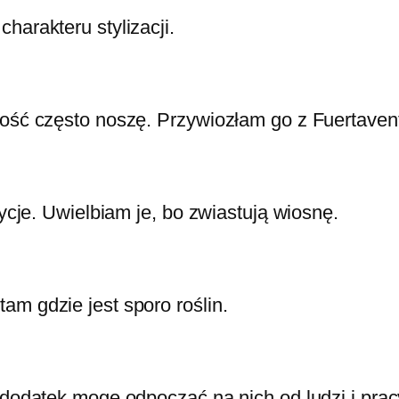
harakteru stylizacji.
dość często noszę. Przywiozłam go z Fuertavent
sycje. Uwielbiam je, bo zwiastują wiosnę.
am gdzie jest sporo roślin.
 dodatek mogę odpocząć na nich od ludzi i prac