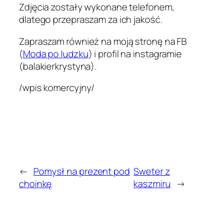
Zdjęcia zostały wykonane telefonem,
dlatego przepraszam za ich jakość.
Zapraszam również na moją stronę na FB
(
Moda po ludzku
) i profil na instagramie
(balakierkrystyna).
/wpis komercyjny/
←
Pomysł na prezent pod
Sweter z
choinkę
kaszmiru
→