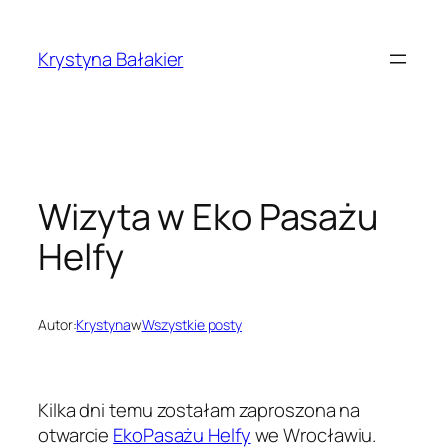
Przejdź
do
Krystyna Bałakier
treści
Wizyta w Eko Pasażu
Helfy
Autor:
Krystyna
w
Wszystkie posty
Kilka dni temu zostałam zaproszona na
otwarcie
EkoPasażu Helfy
we Wrocławiu.