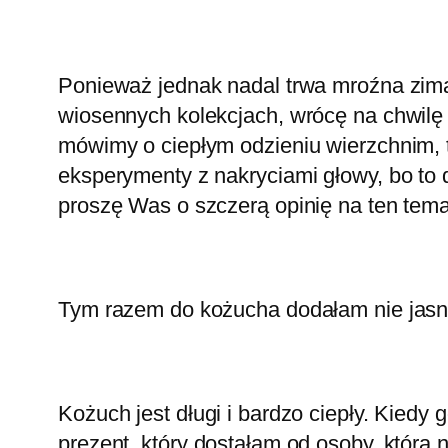
Ponieważ jednak nadal trwa mroźna zi
wiosennych kolekcjach, wrócę na chwilę 
mówimy o ciepłym odzieniu wierzchnim,
eksperymenty z nakryciami głowy, bo to d
proszę Was o szczerą opinię na ten tema
Tym razem do kożucha dodałam nie jasne,
Kożuch jest długi i bardzo ciepły. Kiedy
prezent, który dostałam od osoby, która n