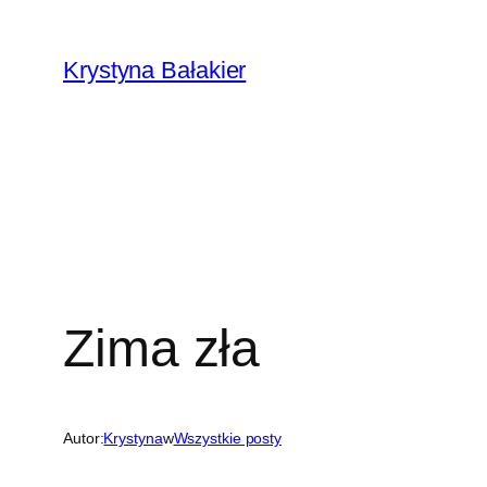
Przejdź
do
Krystyna Bałakier
treści
Zima zła
Autor:
Krystyna
w
Wszystkie posty