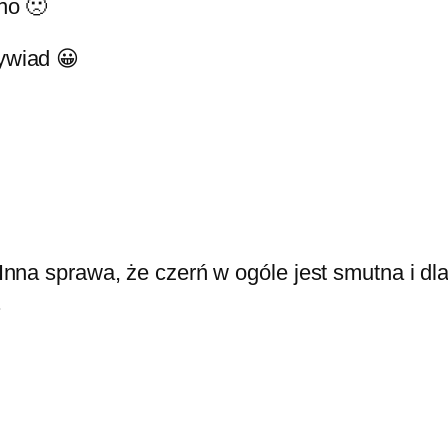
no 🙁
ywiad 😀
. Inna sprawa, że czerń w ogóle jest smutna i 
.