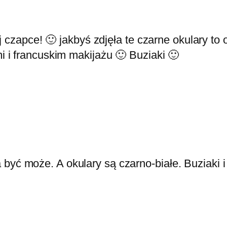
 czapce! 🙂 jakbyś zdjęła te czarne okulary to o
 i francuskim makijażu 🙂 Buziaki 🙂
być może. A okulary są czarno-białe. Buziaki 