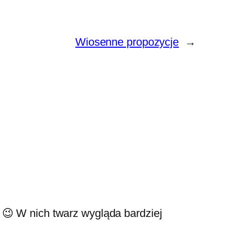
Wiosenne propozycje
→
😉 W nich twarz wygląda bardziej