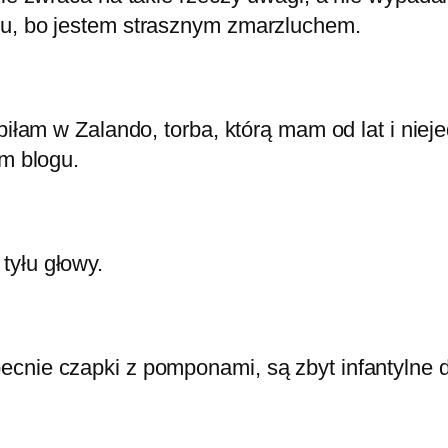
ru, bo jestem strasznym zmarzluchem.
upiłam w Zalando, torba, którą mam od lat i ni
im blogu.
tyłu głowy.
cnie czapki z pomponami, są zbyt infantylne d