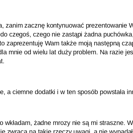
ma, zanim zacznę kontynuować prezentowanie 
do czegoś, czego nie zastąpi żadna puchówka, 
 to zaprezentuję Wam także moją następną cza
la mnie od wielu lat duży problem. Na razie jes
t.
 a ciemne dodatki i w ten sposób powstała inna
 go wkładam, żadne mrozy nie są mi straszne. Wi
ie zwraca na takie rzeczy uwagi, a nie wypadało