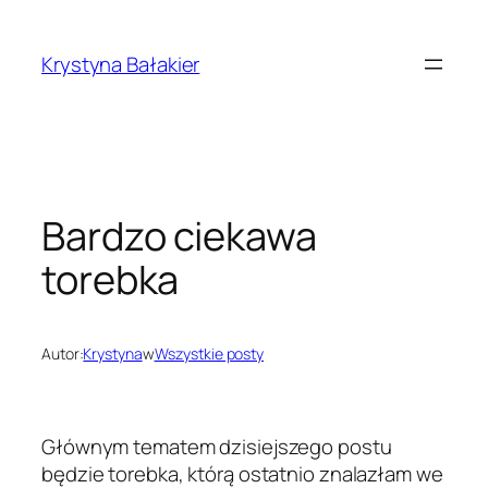
Przejdź
do
Krystyna Bałakier
treści
Bardzo ciekawa
torebka
Autor:
Krystyna
w
Wszystkie posty
Głównym tematem dzisiejszego postu
będzie torebka, którą ostatnio znalazłam we