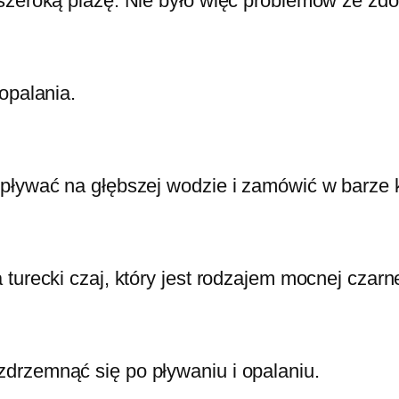
 szeroką plażę. Nie było więc problemów ze zd
opalania.
pływać na głębszej wodzie i zamówić w barze k
urecki czaj, który jest rodzajem mocnej czarnej
drzemnąć się po pływaniu i opalaniu.