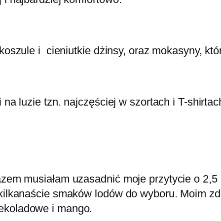
 koszule i cieniutkie dżinsy, oraz mokasyny, kt
na luzie tzn. najczęściej w szortach i T-shirtac
razem musiałam uzasadnić moje przytycie o 2,5 
e kilkanaście smaków lodów do wyboru. Moim zd
zekoladowe i mango.