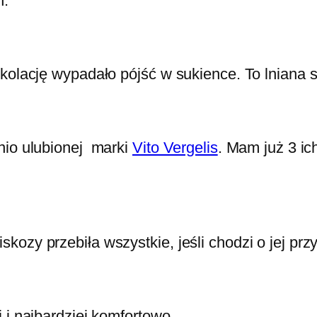
n.
 kolację wypadało pójść w sukience. To lniana 
nio ulubionej marki
Vito Vergelis
. Mam już 3 ic
ozy przebiła wszystkie, jeśli chodzi o jej prz
 i najbardziej komfortowo.