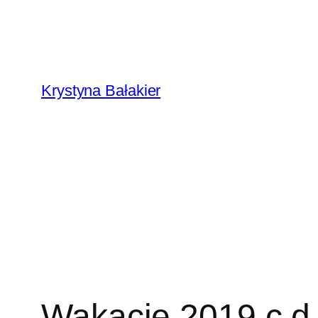
Przejdź
do
treści
Krystyna Bałakier
Wakacje 2019 c.d