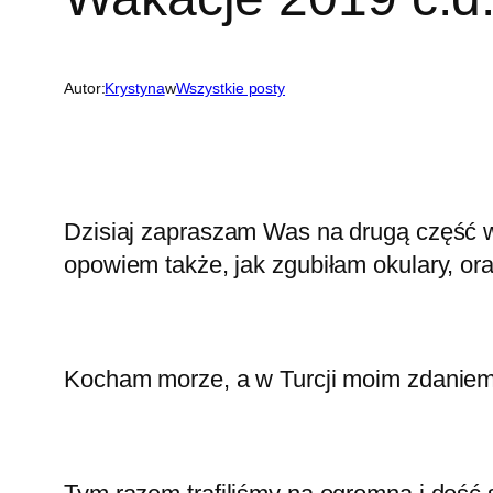
Autor:
Krystyna
w
Wszystkie posty
Dzisiaj zapraszam Was na drugą część w
opowiem także, jak zgubiłam okulary, ora
Kocham morze, a w Turcji moim zdaniem,