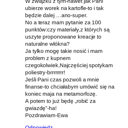
W związku z tym-nawet jak Pani
ubierze worek na kartofle-to i tak
będzie dalej …ano-super.
No a teraz mam pytanie za 100
punktów:czy materiały,z których są
uszyte proponowane kreacje to
naturalne włókna?
Ja tylko mogę takie nosić i mam
problem z kupnem
czegokolwiek,Najczęściej spotykam
poliestry-brrrrrrrr!
Jeśli Pani czas pozwoli a mnie
finanse-to chciałabym umówić się na
koniec maja na metamorfozę.
A potem to już będę „robić za
gwiazdę”-ha!
Pozdrawiam-Ewa
Odpowiedz