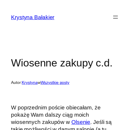
Przejdź
do
Krystyna Bałakier
treści
Wiosenne zakupy c.d.
Autor:
Krystyna
w
Wszystkie posty
W poprzednim poście obiecałam, że
pokażę Wam dalszy ciąg moich
wiosennych zakupów w
Olsenie
. Jeśli są
takie możliwości w danym salonie (a tu