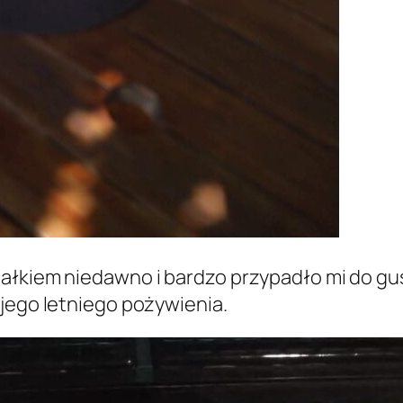
całkiem niedawno i bardzo przypadło mi do g
ojego letniego pożywienia.