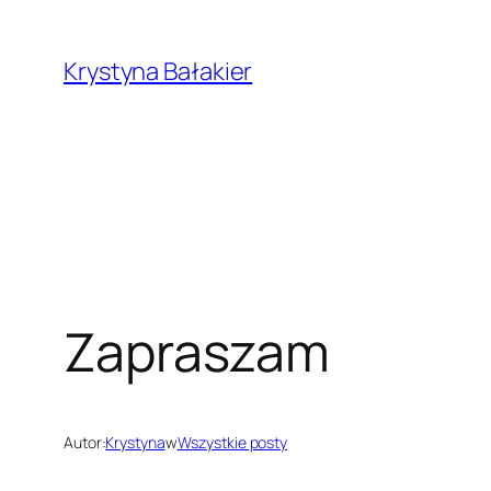
Przejdź
do
Krystyna Bałakier
treści
Zapraszam
Autor:
Krystyna
w
Wszystkie posty