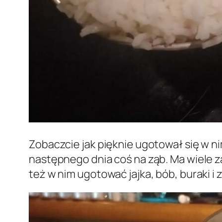
Zobaczcie jak pięknie ugotował się w n
następnego dnia coś na ząb. Ma wiele 
też w nim ugotować jajka, bób, buraki i