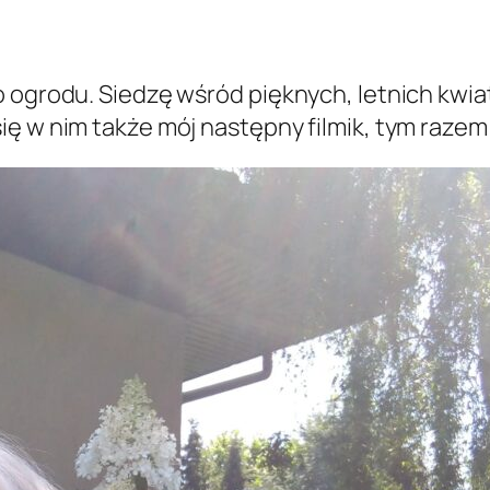
o ogrodu. Siedzę wśród pięknych, letnich kwia
ię w nim także mój następny filmik, tym razem