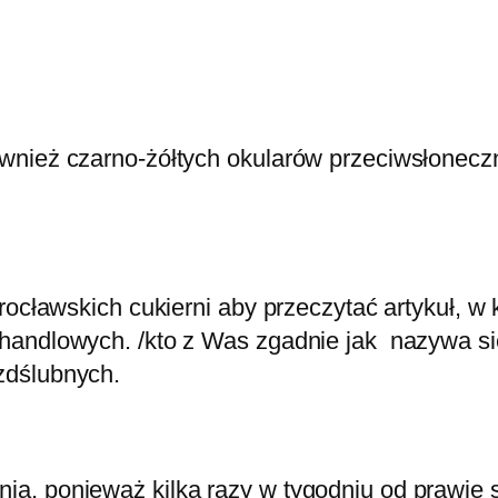
nież czarno-żółtych okularów przeciwsłoneczny
wrocławskich cukierni aby przeczytać artykuł, 
handlowych. /kto z Was zgadnie jak nazywa się
zdślubnych.
, ponieważ kilka razy w tygodniu od prawie sz