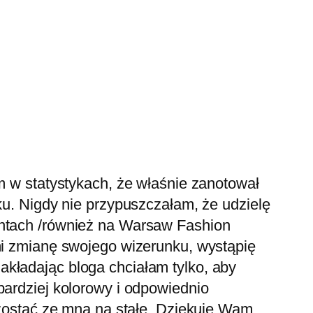
am w statystykach, że właśnie zanotował
ku. Nigdy nie przypuszczałam, że udzielę
entach /również na Warsaw Fashion
 mi zmianę swojego wizerunku, wystąpię
kładając bloga chciałam tylko, aby
bardziej kolorowy i odpowiednio
pozostać ze mną na stałe. Dziękuję Wam