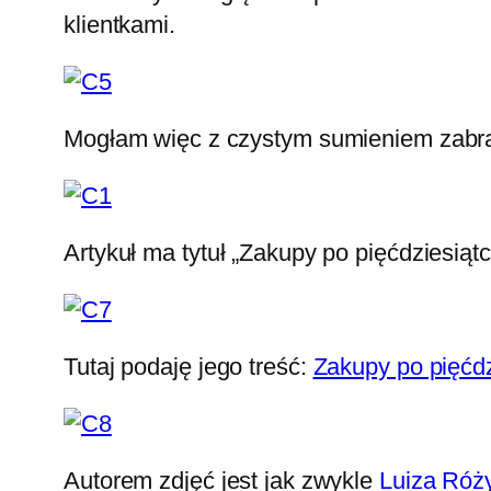
klientkami.
Mogłam więc z czystym sumieniem zabrać
Artykuł ma tytuł „Zakupy po pięćdziesiąt
Tutaj podaję jego treść:
Zakupy po pięćdz
Autorem zdjęć jest jak zwykle
Luiza Róż