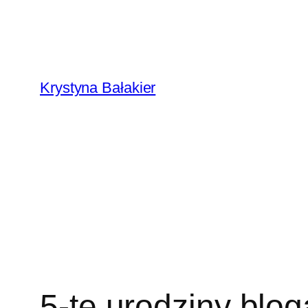
Przejdź
do
treści
Krystyna Bałakier
5-te urodziny blog