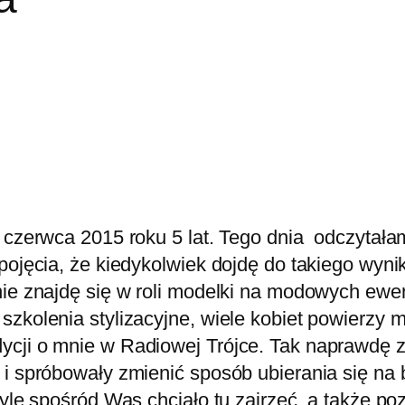
6 czerwca 2015 roku 5 lat. Tego dnia odczytał
pojęcia, że kiedykolwiek dojdę do takiego wyni
tnie znajdę się w roli modelki na modowych ew
szkolenia stylizacyjne, wiele kobiet powierzy
cji o mnie w Radiowej Trójce. Tak naprawdę za
 i spróbowały zmienić sposób ubierania się na 
 tyle spośród Was chciało tu zajrzeć, a także 