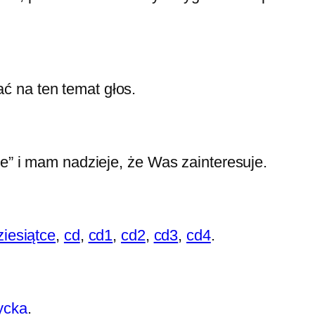
 na ten temat głos.
ce” i mam nadzieje, że Was zainteresuje.
iesiątce
,
cd
,
cd1
,
cd2
,
cd3
,
cd4
.
ycka
.