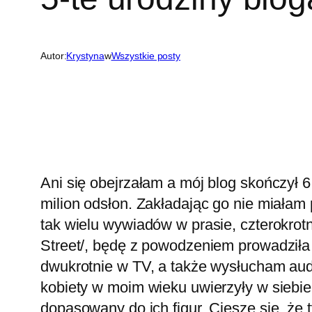
Autor:
Krystyna
w
Wszystkie posty
Ani się obejrzałam a mój blog skończył 
milion odsłon. Zakładając go nie miałam 
tak wielu wywiadów w prasie, czterokro
Street/, będę z powodzeniem prowadziła 
dwukrotnie w TV, a także wysłucham audy
kobiety w moim wieku uwierzyły w siebie
dopasowany do ich figur. Cieszę się, że